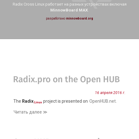
Radix Cross Linux работает на
разных устройствах включая
MinnowBoard MAX
.
разработано
minnowboard.org
Radix.pro on the Open HUB
16 апреля 2016 г.
The
Radix
project is presented on
OpenHUB.net
.
.Linux
Читать далее ≫