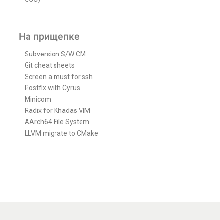
На прищепке
Subversion S/W CM
Git cheat sheets
Screen a must for ssh
Postfix with Cyrus
Minicom
Radix for Khadas VIM
AArch64 File System
LLVM migrate to CMake