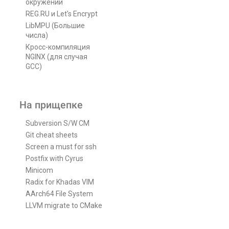
окружении
REG.RU и Let's Encrypt
LibMPU (Большие
числа)
Кросс-компиляция
NGINX (для случая
GCC)
На прищепке
Subversion S/W CM
Git cheat sheets
Screen a must for ssh
Postfix with Cyrus
Minicom
Radix for Khadas VIM
AArch64 File System
LLVM migrate to CMake