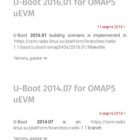
U-Boot 2016.01 for OMAP5
uEVM
11 марта 2016 г.
U-Boot
2016.01
building scenario is implemented in
https://csvn.radix-linux.su/platform/branches/radix-
1.1/boot/u-boot/omap543x/2016.01/Makefile
.
Читать далее ≫
U-Boot 2014.07 for OMAP5
uEVM
6 марта 2016 г.
U-Boot
2014.07
is on
https://csvn.radix-
linux.su/platform/branches/radix-1.1
branch.
Читать далее ≫