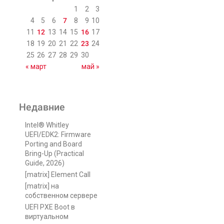
1
2
3
4
5
6
7
8
9
10
11
12
13
14
15
16
17
18
19
20
21
22
23
24
25
26
27
28
29
30
« март
май »
Недавние
Intel® Whitley
UEFI/EDK2: Firmware
Porting and Board
Bring-Up (Practical
Guide, 2026)
[matrix] Element Call
[matrix] на
собственном сервере
UEFI PXE Boot в
виртуальном