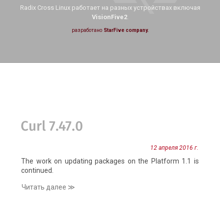
Radix Cross Linux работает на
разных устройствах включая
VisionFive2
.
разработано
StarFive company.
Curl 7.47.0
12 апреля 2016 г.
The work on updating packages on the Platform 1.1 is
continued.
Читать далее ≫