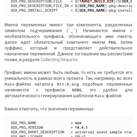
SOX_PKG_DESCRIPTION_FILE    = $(
TARGET_BUILD_DIR
)/$(
SOX_PK
SOX_PKG_DESCRIPTION_FILE_IN = $(
SOX_PKG_NAME
)-pkg-descripti
SOX_PKG_INSTALL_SCRIPT      = $(
SOX_PKG_NAME
Имена переменных имеют три компонента, разделенных
символом подчеркивания (
'
_
'
). Начинаются имена с
необязательного префикса, обозначающего имя пакета,
далее идет обязательный компонент имени
PKG
, затем
суффикс, который и представляет действительное
назначение переменной. Данное соглашение мы рассмотрим
позже, в разделе
Collecting Requires
.
Префикс имени может быть любым, то есть не требуется его
уникальность в рамках всего проекта. Так, например, во всех
Make
-файлах каталога
X11
/
X.org
подобные переменные
начинаются с префикса
XORG
, это удобно для
автоматического генерирования шаблонов
Make
-файлов.
Важно отметить, что значения переменных
SOX_PKG_NAME                = 
sox
SOX_PKG_VERSION             = 
14.4.1
SOX_PKG_SHORT_DESCRIPTION   = universal sound sample transl