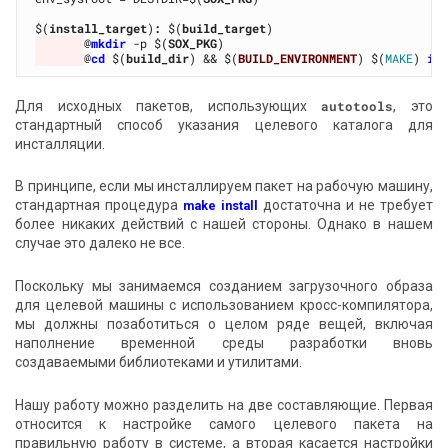
$(
install_target
)
:
 $(
build_target
@
mkdir
 -p $(
SOX_PKG
@
cd
 $(
build_dir
) && $(
BUILD_ENVIRONMENT
) $(
MAKE
) 
in
Для исходных пакетов, использующих
autotools
, это
стандартный способ указания целевого каталога для
инсталляции.
В принципе, если мы инсталлируем пакет на рабочую машину,
стандартная процедура
достаточна и не требует
make install
более никаких действий с нашей стороны. Однако в нашем
случае это далеко не все.
Поскольку мы занимаемся созданием загрузочного образа
для целевой машины с использованием кросс-компилятора,
мы должны позаботиться о целом ряде вещей, включая
наполнение временной среды разработки вновь
создаваемыми библиотеками и утилитами.
Нашу работу можно разделить на две составляющие. Первая
относится к настройке самого целевого пакета на
правильную работу в системе, а вторая касается настройки