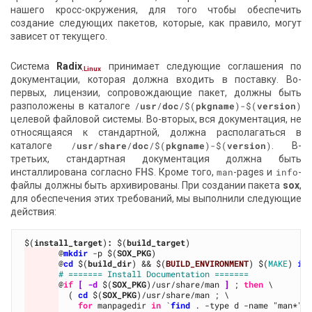
нашего кросс-окружения, для того чтобы обеспечить
создание следующих пакетов, которые, как правило, могут
зависет от текущего.
Система
Radix
принимает следующие соглашения по
.Linux
документации, которая должна входить в поставку. Во-
первых, лицензии, сопровождающие пакет, должны быть
разположены в каталоге
/
usr
/
doc
/$(
pkgname
)-$(
version
)
целевой файловой системы. Во-вторых, вся документация, не
относящаяся к стандартной, должна располагаться в
каталоге
/
usr
/
share
/
doc
/$(
pkgname
)-$(
version
)
. В-
третьих, стандартная документация должна быть
инсталлирована согласно
FHS
. Кроме того,
man
-pages и
info
-
файлы должны быть архивированы. При создании пакета
sox
,
для обеспечения этих требований, мы выполнили следующие
действия:
$(
install_target
)
:
 $(
build_target
@
mkdir
 -p $(
SOX_PKG
@
cd
 $(
build_dir
) && $(
BUILD_ENVIRONMENT
) $(
MAKE
) 
in
# ======= Install Documentation =======
@
if
[ -d
 $(
SOX_PKG
)/usr/share/man 
]
 ; 
then
  ( 
cd
 $(
SOX_PKG
for
 manpagedir 
in
 `
find
 . -type d -name "man*"`