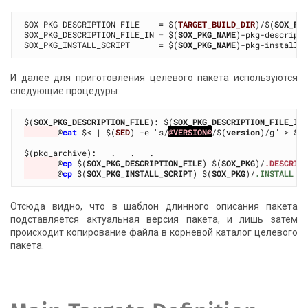
SOX_PKG_DESCRIPTION_FILE    = $(
TARGET_BUILD_DIR
)/$(
SOX_PK
SOX_PKG_DESCRIPTION_FILE_IN = $(
SOX_PKG_NAME
)-pkg-descripti
SOX_PKG_INSTALL_SCRIPT      = $(
SOX_PKG_NAME
И далее для приготовления целевого пакета используются
следующие процедуры:
$(
SOX_PKG_DESCRIPTION_FILE
)
:
 $(
SOX_PKG_DESCRIPTION_FILE_IN
@
cat
 $< | $(
SED
) -e "s/
@VERSION@
/$(
version
)/g" > $@

$(pkg_archive)
:
@
cp
 $(
SOX_PKG_DESCRIPTION_FILE
) $(
SOX_PKG
)/
.DESCRIP
@
cp
 $(
SOX_PKG_INSTALL_SCRIPT
) $(
SOX_PKG
)/
.INSTALL
Отсюда видно, что в шаблон длинного описания пакета
подставляется актуальная версия пакета, и лишь затем
происходит копирование файла в корневой каталог целевого
пакета.