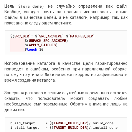
Цель
$(
src_done
)
не случайно определена как файл.
Вообще, следует взять за правило использовать только
файлы в качестве целей, а не каталоги, например так, как
показано на следующем листинге.
$(
SRC_DIR
)
:
 $(
SRC_ARCHIVE
) $(
PATCHES_DEP
$(
UNPACK_SRC_ARCHIVE
$(
APPLY_PATCHES
@
touch
Использование каталога в качестве цели гарантированно
приведет к ошибкам, особенно при параллельной сборке,
потому что утилита
Make
не может корректно зафиксировать
время создания каталога.
Завершая разговор о секции служебных переменных остается
сказать, что пользователь может создавать любые
необходимые ему переменные. Обратим внимание лишь на
две из них:
build_target     = $(
TARGET_BUILD_DIR
)/.build_done

install_target   = $(
TARGET_BUILD_DIR