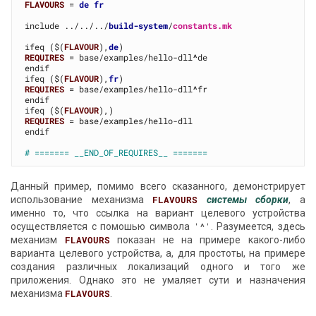
FLAVOURS
 = 
de fr
include ../../../
build-system
/
constants.mk
ifeq ($(
FLAVOUR
),
de
REQUIRES
 = base/examples/hello-dll
^
de

endif

ifeq ($(
FLAVOUR
),
fr
REQUIRES
 = base/examples/hello-dll
^
fr

endif

ifeq ($(
FLAVOUR
REQUIRES
 = base/examples/hello-dll

endif

# ======= __END_OF_REQUIRES__ =======
Данный пример, помимо всего сказанного, демонстрирует
использование механизма
FLAVOURS
системы сборки
, а
именно то, что ссылка на вариант целевого устройства
осуществляется с помошью символа
'
^
'
. Разумеется, здесь
механизм
FLAVOURS
показан не на примере какого-либо
варианта целевого устройства, а, для простоты, на примере
создания различных локализаций одного и того же
приложения. Однако это не умаляет сути и назначения
механизма
FLAVOURS
.