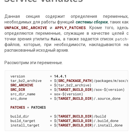
Данная секция содержит определения переменных,
необходимых для работы функций
системы сборки
, таких как
UNPACK_SRC_ARCHIVE
и
APPLY_PATCHES
. Кроме того, здесь
определяются переменные, служащие в качестве целей с
точки зрения утилиты
Make
, а также задается список
patch
-
файлов, которые, при необходимости, накладываются на
распакованный исходный архив.
Рассмотрим эти переменные.
version            = 
14.4.1
tar_bz2_archive    = $(
SRC_PACKAGE_PATH
SRC_ARCHIVE
SRC_DIR
            = $(
TARGET_BUILD_DIR
)/sox-$(version)

src_dir_name       = sox-$(version)

src_done           = $(
TARGET_BUILD_DIR
)/.source_done

PATCHES
 = 
PATCHES
build_dir          = $(
TARGET_BUILD_DIR
)/build

build_target       = $(
TARGET_BUILD_DIR
)/.build_done

install_target     = $(
TARGET_BUILD_DIR