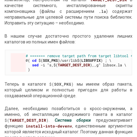
качестве системного, инсталлированные скрипты
компоновщика (файлы с расширением
.la
) содержат
неправильные для целевой системы пути поиска библиотек.
Исправить эту ситуацию – необходимо.
В нашем случае достаточно простого удаления лишних
каталогов из полных имен файлов:
# ======= remove target path from target libtool *.
@( 
cd
 $(
SOX_PKG
)/usr/lib$(
LIBSUFFIX
sed
 -i "s,$(
TARGET_DEST_DIR
Теперь в каталоге
$(
SOX_PKG
)
мы имеем образ пакета,
который целиком и полностью пригоден для работы в
создаваемой операционной среде.
Далее, необходимо позаботиться о кросс-окружении, а
именно, об инсталляции содержимого пакета в каталог
$(
TARGET_DEST_DIR
)
.
Система сборки
предусматривает
функцию
install-into-devenv
, единственным аргументом
которой является исходный каталог. Поэтому данная функция