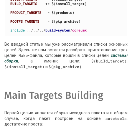
BUILD_TARGETS
    += $(
install_target
)

PRODUCT_TARGETS
   = $(
products
)

ROOTFS_TARGETS
    = $(
pkg_archive
)

include
 ../../../
build-system
/
core.mk
Во вводной статье мы уже рассматривали списки
основных
целей
. Здесь же нам остается разобрать приготовление трех
целей
Make
-файла, которые вошли в списки целей
системы
сборки
, а именно цели:
$(
build_target
)
,
$(
install_target
)
и
$(
pkg_archive
)
.
Main Targets Building
Первой целью является сборка исходного пакета и в общем
случае, когда пакет построен на основе
autotools
,
достаточно проста: