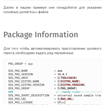
Далее в нашем примере они понадобятся для указания
основных целей
Make
-файла.
Package Information
Для того чтобы автоматизировать приготовление целевого
пакета, необходимо задать ряд переменных:
PKG_GROUP = 
app
SOX_PKG_NAME                = 
sox
SOX_PKG_VERSION             = 
14.4.1
SOX_PKG_ARCH                = $(
TOOLCHAIN
)

SOX_PKG_DISTRO_NAME         = $(
DISTRO_NAME
)

SOX_PKG_DISTRO_VERSION      = $(
DISTRO_VERSION
)

SOX_PKG_GROUP               = $(
PKG_GROUP
###                          |---handy-ruler--------------
SOX_PKG_SHORT_DESCRIPTION   = universal sound sample transl
SOX_PKG_URL                 = $(
BUG_URL
)

SOX_PKG_LICENSE             = GPLv2
