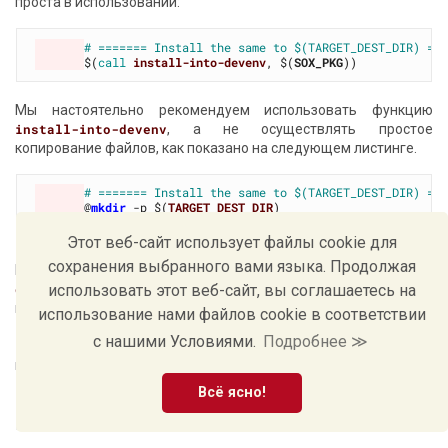
проста в использовании:
# ======= Install the same to $(TARGET_DEST_DIR) ==
$(
call
install-into-devenv
, $(
SOX_PKG
Мы настоятельно рекомендуем использовать функцию
install-into-devenv
, а не осуществлять простое
копирование файлов, как показано на следующем листинге.
# ======= Install the same to $(TARGET_DEST_DIR) ==
@
mkdir
 -p $(
TARGET_DEST_DIR
@
cd
 $(
SOX_PKG
) && 
cp
 -rf * $(
TARGET_DEST_DIR
Этот веб-сайт использует файлы cookie для
сохранения выбранного вами языка. Продолжая
В отличие от простого копирования, функция
install-into-
использовать этот веб-сайт, вы соглашаетесь на
devenv
не только копирует файлы, но и ведет список
инсталлированных файлов, сохраняя его в файле
использование нами файлов cookie в соответствии
$(
TARGET_BUILD_DIR
)/
.dist
. Файл
с нашими Условиями.
Подробнее ≫
$(
TARGET_BUILD_DIR
)/
.dist
используется при выполнении
команды:
Всё ясно!
$ 
make
dist_clean