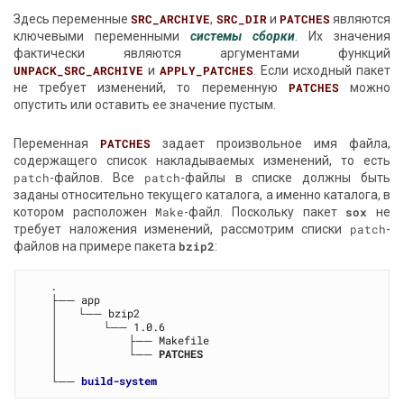
Здесь переменные
SRC_ARCHIVE
,
SRC_DIR
и
PATCHES
являются
ключевыми переменными
системы сборки
. Их значения
фактически являются аргументами функций
UNPACK_SRC_ARCHIVE
и
APPLY_PATCHES
. Если исходный пакет
не требует изменений, то переменную
PATCHES
можно
опустить или оставить ее значение пустым.
Переменная
PATCHES
задает произвольное имя файла,
содержащего список накладываемых изменений, то есть
patch
-файлов. Все
patch
-файлы в списке должны быть
заданы относительно текущего каталога, а именно каталога, в
котором расположен
Make
-файл. Поскольку пакет
sox
не
требует наложения изменений, рассмотрим списки
patch
-
файлов на примере пакета
bzip2
:
   .

   ├── app

   │   └── bzip2

   │       └── 1.0.6

   │           ├── Makefile

   │           └── 
PATCHES
   │

   └── 
build-system