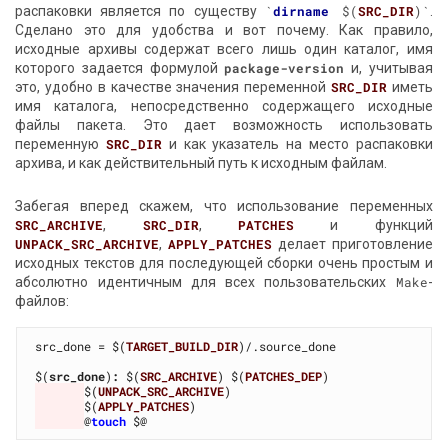
распаковки является по существу
`
dirname
 $(
SRC_DIR
)`
.
Сделано это для удобства и вот почему. Как правило,
исходные архивы содержат всего лишь один каталог, имя
которого задается формулой
package-version
и, учитывая
это, удобно в качестве значения переменной
SRC_DIR
иметь
имя каталога, непосредственно содержащего исходные
файлы пакета. Это дает возможность использовать
переменную
SRC_DIR
и как указатель на место распаковки
архива, и как действительный путь к исходным файлам.
Забегая вперед скажем, что использование переменных
SRC_ARCHIVE
,
SRC_DIR
,
PATCHES
и функций
UNPACK_SRC_ARCHIVE
,
APPLY_PATCHES
делает приготовление
исходных текстов для последующей сборки очень простым и
абсолютно идентичным для всех пользовательских
Make
-
файлов:
src_done = $(
TARGET_BUILD_DIR
)/.source_done

$(
src_done
)
:
 $(
SRC_ARCHIVE
) $(
PATCHES_DEP
$(
UNPACK_SRC_ARCHIVE
$(
APPLY_PATCHES
@
touch