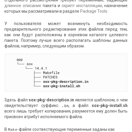
длинное описание
пакета и
скрипт инсталляции
, назначение
которых мы рассматривали в разделе
Package Tools
.
У пользователя может возникнуть необходимость
предварительного редактирования этих файлов перед тем,
как они будут расположены в корневом каталоге целевого
пакета. Поэтому лучше всего располагать шаблоны данных
файлов, например, следующим образом.
   app

   └── sox

       └── 14.4.1

           ├── Makefile

           ├── PATCHES

           ├── 
sox-pkg-description.in
           └── 
sox-pkg-install.sh
Здесь файл
sox-pkg-description.in
является шаблоном, о чем
свидетельствует суффикс
.in
, а файл
sox-pkg-install.sh
всего лишь требует копирования, разумеется ему долен быть
присвоен атрибут исполняемого файла.
В
Make
-файле соотвествующие переменные заданы как