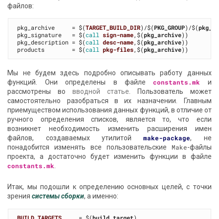
файлов:
pkg_archive     = $(
TARGET_BUILD_DIR
)/$(
PKG_GROUP
)/$(
pkg_b
pkg_signature   = $(
call
sign-name
,$(
pkg_archive
))

pkg_description = $(
call
desc-name
,$(
pkg_archive
))

products        = $(
call
pkg-files
,$(
pkg_archive
Мы не будем здесь подробно описывать работу данных
функций. Они определены в файле
constants.mk
и
рассмотрены во
вводной статье
. Пользователь может
самостоятельно разобраться в их назначении. Главным
приемуществом использования данных функций, в отличие от
ручного определения списков, является то, что если
возникнет необходимость изменить расширения имен
файлов, создаваемых утилитой
make-package
, не
понадобится изменять все пользовательские
Make
-файлы
проекта, а достаточно будет изменить функции в файле
constants.mk
.
Итак, мы подошли к определению основных целей, с точки
зрения
системы сборки
, а именно:
BUILD_TARGETS
     = $(
build_target