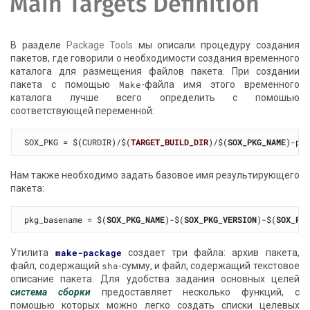
Main Targets Definition
В разделе
Package Tools
мы описали процедуру создания
пакетов, где говорили о необходимости создания временного
каталога для размещения файлов пакета. При создании
пакета с помощью
Make
-файла имя этого временного
каталога лучше всего определить с помошью
соответствующей переменной:
SOX_PKG = $(CURDIR)/$(
TARGET_BUILD_DIR
)/$(
SOX_PKG_NAME
Нам также необходимо задать базовое имя результирующего
пакета:
pkg_basename = $(
SOX_PKG_NAME
)-$(
SOX_PKG_VERSION
)-$(
SOX_PK
Утилита
make-package
создает три файла: архив пакета,
файл, содержащий
sha
-сумму, и файл, содержащий текстовое
описание пакета. Для удобства задания основных целей
система сборки
предоставляет несколько функций, с
помошью которых можно легко создать списки целевых