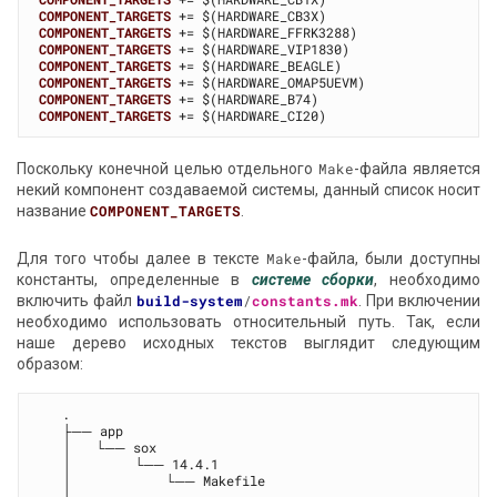
COMPONENT_TARGETS
COMPONENT_TARGETS
COMPONENT_TARGETS
COMPONENT_TARGETS
COMPONENT_TARGETS
COMPONENT_TARGETS
COMPONENT_TARGETS
Поскольку конечной целью отдельного
Make
-файла является
некий компонент создаваемой системы, данный список носит
название
COMPONENT_TARGETS
.
Для того чтобы далее в тексте
Make
-файла, были доступны
константы, определенные в
системе сборки
, необходимо
включить файл
build-system
/
constants.mk
. При включении
необходимо использовать относительный путь. Так, если
наше дерево исходных текстов выглядит следующим
образом:
   .

   ├── app

   │   └── sox

   │        └── 14.4.1

   │            └── Makefile

   │
