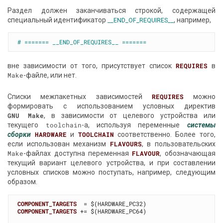
Раздел должен заканчиваться строкой, содержащей
специальный идентификатор
, например,
__END_OF_REQUIRES__
# ======= __END_OF_REQUIRES__ =======
вне зависимости от того, присутствует список
REQUIRES
в
Make
-файле, или нет.
Списки межпакетных зависимостей
REQUIRES
можно
формировать с использованием условных директив
GNU Make
, в зависимости от целевого устройства или
текущего
toolchain
-a, используя переменные
системы
сборки
HARDWARE
и
TOOLCHAIN
соответственно. Более того,
если использован механизм
FLAVOURS
, в пользовательских
Make
-файлах доступна переменная
FLAVOUR
, обозначающая
текущий вариант целевого устройства, и при составлении
условных списков можно поступать, например, следующим
образом.
COMPONENT_TARGETS
COMPONENT_TARGETS
 += $(HARDWARE_PC64)
