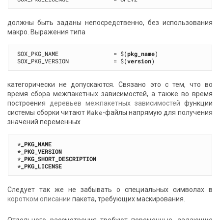
должны быть заданы непосредственно, без использования
макро. Выражения типа
SOX_PKG_NAME                = $(
pkg_name
)

SOX_PKG_VERSION             = $(
version
категорически не допускаются. Связано это с тем, что во
время сбора межпакетных зависимостей, а также во время
построения
деревьев межпакетных зависимостей
функции
системы сборки читают
Make
-файлы напрямую для получения
значений переменных
*_PKG_NAME
*_PKG_VERSION
*_PKG_SHORT_DESCRIPTION
*_PKG_LICENSE
Следует так же не забывать о специальных символах в
коротком описании
пакета, требующих маскирования.
Отдельного рассмотрения требуют переменные, задающие