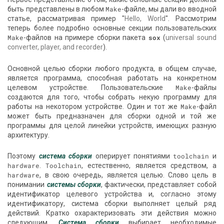
быть представлены в любом
Make
-файле, мы дали во вводной
статье, рассматривая пример "
Hello, World
". Рассмотрим
теперь более подробно основные секции пользовательских
Make
-файлов на примере сборки пакета
sox
(
universal sound
converter, player, and recorder
).
Основной целью сборки любого продукта, в общем случае,
является программа, способная работать на конкретном
целевом устройстве. Пользовательские
Make
-файлы
создаются для того, чтобы собрать некую программу для
работы на некотором устройстве. Один и тот же
Make
-файл
может быть предназначен для сборки одной и той же
программы для целой линейки устройств, имеющих разную
архитектуру.
Поэтому
система сборки
оперирует понятиями
toolchain
и
hardware
.
Toolchain
, естественно, является средством, а
hardware
, в свою очередь, является целью. Слово цель в
понимании
системы сборки
, фактически, представляет собой
идентификатор целевого устройства и, согласно этому
идентификатору, система сборки выполняет целый ряд
действий. Кратко охарактеризовать эти действия можно
следующим.
Система сборки
выбирает необходимые