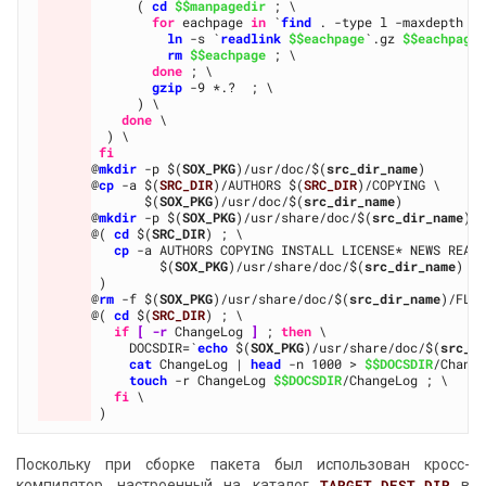
      ( 
cd
$$manpagedir
for
 eachpage 
in
 `
find
 . -type l -maxdepth 1
ln
 -s `
readlink
$$eachpage
`.gz 
$$eachpage
rm
$$eachpage
done
gzip
done
fi
@
mkdir
 -p $(
SOX_PKG
)/usr/doc/$(
src_dir_name
@
cp
 -a $(
SRC_DIR
)/AUTHORS $(
SRC_DIR
       $(
SOX_PKG
)/usr/doc/$(
src_dir_name
@
mkdir
 -p $(
SOX_PKG
)/usr/share/doc/$(
src_dir_name
@( 
cd
 $(
SRC_DIR
cp
         $(
SOX_PKG
)/usr/share/doc/$(
src_dir_name
@
rm
 -f $(
SOX_PKG
)/usr/share/doc/$(
src_dir_name
@( 
cd
 $(
SRC_DIR
if
[ -r
 ChangeLog 
]
 ; 
then
     DOCSDIR=`
echo
 $(
SOX_PKG
)/usr/share/doc/$(
src_d
cat
 ChangeLog | 
head
 -n 1000 > 
$$DOCSDIR
touch
 -r ChangeLog 
$$DOCSDIR
fi
Поскольку при сборке пакета был использован кросс-
компилятор, настроенный на каталог
TARGET_DEST_DIR
в