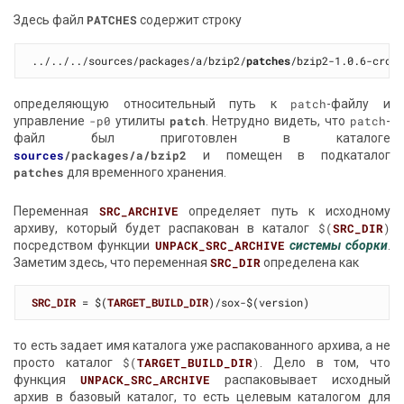
Здесь файл
PATCHES
содержит строку
../../../sources/packages/a/bzip2/
patches
определяющую относительный путь к
patch
-файлу и
управление
-p0
утилиты
patch
. Нетрудно видеть, что
patch
-
файл был приготовлен в каталоге
sources
/packages/a/bzip2
и помещен в подкаталог
patches
для временного хранения.
Переменная
SRC_ARCHIVE
определяет путь к исходному
архиву, который будет распакован в каталог
$(
SRC_DIR
)
посредством функции
UNPACK_SRC_ARCHIVE
системы сборки
.
Заметим здесь, что переменная
SRC_DIR
определена как
SRC_DIR
 = $(
TARGET_BUILD_DIR
то есть задает имя каталога уже распакованного архива, а не
просто каталог
$(
TARGET_BUILD_DIR
)
. Дело в том, что
функция
UNPACK_SRC_ARCHIVE
распаковывает исходный
архив в базовый каталог, то есть целевым каталогом для