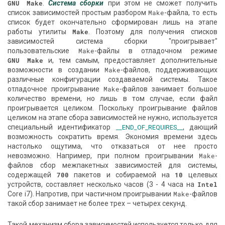
GNU Make
.
Система сборки
при этом не сможет получить
список зависимостей простым разбором
Make
-файла, то есть
список будет окончательно сформирован лишь на этапе
работы утилиты
Make
. Поэтому для получения списков
зависимостей система сборки "проигрывает"
пользовательские
Make
-файлы в отладочном режиме
GNU Make
и, тем самым, предоставляет дополнительные
возможности в создании
Make
-файлов, поддерживающих
различные конфигурации создаваемой системы. Такое
отладочное проигрывание
Make
-файлов занимает большое
количество времени, но лишь в том случае, если файл
проигрывается целиком. Поскольку проигрывание файлов
целиком на этапе сбора зависимостей не нужно, используется
специальный идентификатор
, дающий
__END_OF_REQUIRES__
возможность сократить время. Экономия времени здесь
настолько ощутима, что отказаться от нее просто
невозможно. Например, при полном проигрывании
Make
-
файлов сбор межпакетных зависимостей для системы,
содержащей
700
пакетов и собираемой на
10
целевых
устройств, составляет несколько часов (3 - 4 часа на
Intel
Core i7). Напротив, при частичном проигрывании
Make
-файлов
такой сбор занимает не более трех – четырех секунд.
Такой механизм сбора зависимостей используется только для