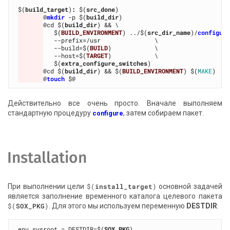
$(
build_target
)
:
 $(
src_done
@
mkdir
 -p $(
build_dir
@cd $(
build_dir
   $(
BUILD_ENVIRONMENT
) ../$(
src_dir_name
)/
configur
   --build=$(
BUILD
   --host=$(
TARGET
   $(
extra_configure_switches
@cd $(
build_dir
) && $(
BUILD_ENVIRONMENT
) $(
MAKE
@
touch
Действительно все очень просто. Вначале выполняем
стандартную процедуру
, затем собираем пакет.
configure
Installation
При выполнении цели
$(
install_target
)
основной задачей
является заполнение временного каталога целевого пакета
$(
SOX_PKG
)
. Для этого мы используем переменную
DESTDIR
:
env_sysroot = DESTDIR=$(
SOX_PKG
)
