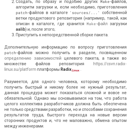
Создать, по образу и подобию других
Make
-файлов,
алгоритм загрузки и, если необходимо, приготовления
patch
-файлов в каталоге
'sources/...'
собственной
ветки продуктового репозитория (например, такой, как
описан в каталоге, где хранится
Make
-файл
загрузки
aalib
) и, после этого;
Приступить к непосредственной сборке пакета.
Дополнительную информацию по вопросу приготовления
patch
-файлов можно получить в разделе, посвященном
определению зависимостей
целевого пакета, а также во
множестве файлов репозитория
https://csvn.radix-
linux.su/platform
платформы
Radix
.
.Linux
Разумеется, для одного человека, которому необходимо
получить быстрый и никому более не нужный результат,
данная процедура может показаться сложной и вовсе не
обязательной. Однако мы основываемся на том, что работа
целого коллектива разработчиков должна быть обеспечена
не только средствами разработки, но и способами сохранения
результатов труда, быстрого перехода на новые версии
сторонних продуктов и, что не маловажно, обмена опытом
между инженерами.