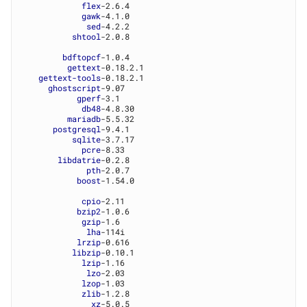
flex
-2.6.4

gawk
-4.1.0

sed
-4.2.2

shtool
-2.0.8

bdftopcf
-1.0.4

gettext
-0.18.2.1

gettext-tools
-0.18.2.1

ghostscript
-9.07

gperf
-3.1

db48
-4.8.30

mariadb
-5.5.32

postgresql
-9.4.1

sqlite
-3.7.17

pcre
-8.33

libdatrie
-0.2.8

pth
-2.0.7

boost
-1.54.0

cpio
-2.11

bzip2
-1.0.6

gzip
-1.6

lha
-114i

lrzip
-0.616

libzip
-0.10.1

lzip
-1.16

lzo
-2.03

lzop
-1.03

zlib
-1.2.8

xz
-5.0.5
