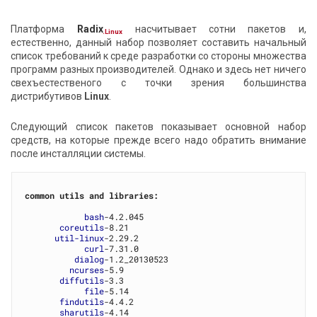
Платформа
Radix
насчитывает сотни пакетов и,
.Linux
естественно, данный набор позволяет составить начальный
список требований к среде разработки со стороны множества
программ разных производителей. Однако и здесь нет ничего
свехъестественого с точки зрения большинства
дистрибутивов
Linux
.
Следующий список пакетов показывает основной набор
средств, на которые прежде всего надо обратить внимание
после инсталляции системы.
common utils and libraries:
bash
-4.2.045

coreutils
-8.21

util-linux
-2.29.2

curl
-7.31.0

dialog
-1.2_20130523

ncurses
-5.9

diffutils
-3.3

file
-5.14

findutils
-4.4.2

sharutils
-4.14
