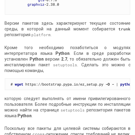
graphviz
-2.38.0

Версии пакетов здесь характеризуют текущее состояние
среды, в которой на данный момент собирается
trunk
репозитория
platform
.
Кроме того необходимо позаботиться о модулях
интерпретатора языка
Python
. Если в среде разработки
установлен
Python
версии
2.7
, то обязательно должен быть
инсталлирован пакет
setuptools
. Сделать это можно с
помощью команды,
# 
wget
 https://bootstrap.pypa.io/ez_setup.py 
-O -
 | 
python
которую следует выполнять от имени привилегированного
пользователя. Более подробные инструкции по инсталляции
можно найти на странице
setuptools
репозитория пакетов
языка
Python
.
Поскольку все пакеты для целевой системы собираются в
собственном
cross
-окружении, список требований не велик.