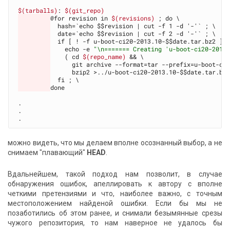
$(tarballs)
: 
$(git_repo)
@for revision in 
$(revisions)
    echo -e 
"\n======= Creating 'u-boot-ci20-2013
    ( cd 
$(repo_name)
done

.

.

можно видеть, что мы делаем вполне осознанный выбор, а не
снимаем "плавающий"
HEAD
.
Вдальнейшем, такой подход нам позволит, в случае
обнаружения ошибок, апеллировать к автору с вполне
четкими претензиями и что, наиболее важно, с точным
местоположением найденой ошибки. Если бы мы не
позаботились об этом ранее, и снимали безымянные срезы
чужого репозитория, то нам наверное не удалось бы