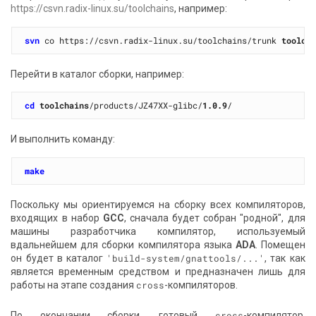
https://csvn.radix-linux.su/toolchains
, например:
svn
 co https://csvn.radix-linux.su/toolchains/trunk 
toolch
Перейти в каталог сборки, например:
cd
toolchains
/products/JZ47XX-glibc/
1.0.9
И выполнить команду:
make
Поскольку мы ориентируемся на сборку всех компиляторов,
входящих в набор
GCC
, сначала будет собран "родной", для
машины разработчика компилятор, используемый
вдальнейшем для сборки компилятора языка
ADA
. Помещен
он будет в каталог
'build-system/gnattools/...'
, так как
является временным средством и предназначен лишь для
работы на этапе создания
cross
-компиляторов.
По окончании сборки, готовый
cross
-компилятор,