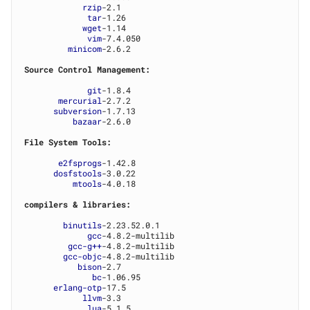
rzip
-2.1

tar
-1.26

wget
-1.14

vim
-7.4.050

minicom
-2.6.2

Source Control Management:
git
-1.8.4

mercurial
-2.7.2

subversion
-1.7.13

bazaar
-2.6.0

File System Tools:
e2fsprogs
-1.42.8

dosfstools
-3.0.22

mtools
-4.0.18

compilers & libraries:
binutils
-2.23.52.0.1

gcc
-4.8.2-multilib

gcc-g++
-4.8.2-multilib

gcc-objc
-4.8.2-multilib

bison
-2.7

bc
-1.06.95

erlang-otp
-17.5

llvm
-3.3

lua
-5.1.5
