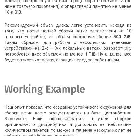
машину, построенную на базе процессора
Intel
Core
i7
(не
ниже третьего поколения) с оперативной памятью не менее
16
-и
GiB
.
Рекомендуемый объем диска, легко установить исходя из
того, что после полной сборки ветки репозитория на
10
целевых устройств, ее объем составляет более
500 GiB
.
Таким образом, для работы с несколькими целевыми
устройствами на 2-х – 3-х локальных ветках, разработчику
потребуется диск объемом не менее
1 ТiB
. Ну а далее, все
будет зависеть от задач, стоящих перед разработчиком.
Working Example
Наш опыт показал, что создание устойчивого окружения для
сборки легче всего осуществляется на базе дистрибутива
Slackware
. Если воспользоваться текущей сборкой
оригинального дистрибутива и дополнить ее небольшим
количеством пакетов, то можно в течение нескольких лет не