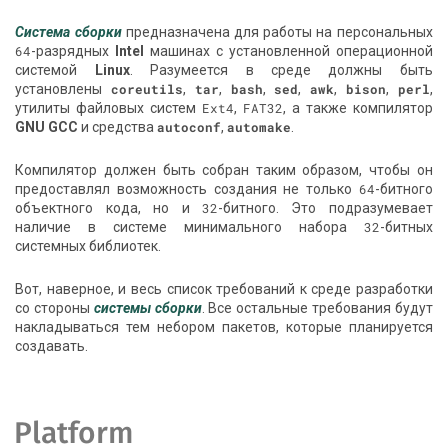
Система сборки
предназначена для работы на персональных
64
-разрядных
Intel
машинах с установленной операционной
системой
Linux
. Разумеется в среде должны быть
установлены
coreutils
,
tar
,
bash
,
sed
,
awk
,
bison
,
perl
,
утилиты файловых систем
Ext4
,
FAT32
, а также компилятор
GNU GCC
и средства
autoconf
,
automake
.
Компилятор должен быть собран таким образом, чтобы он
предоставлял возможность создания не только
64
-битного
объектного кода, но и
32
-битного. Это подразумевает
наличие в системе минимального набора
32
-битных
системных библиотек.
Вот, наверное, и весь список требований к среде разработки
со стороны
системы сборки
. Все остальные требования будут
накладываться тем небором пакетов, которые планируется
создавать.
Platform