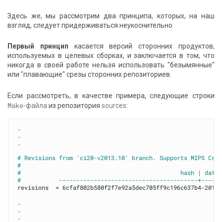
Здесь же, мы рассмотрим два принципа, которых, на наш
взгляд, следует придерживаться неукоснительно.
Первый принцип
касается версий сторонних продуктов,
используемых в целевых сборках, и заключается в том, что
никогда в своей работе нельзя использовать "безымянные"
или "плавающие" срезы сторонних репозиториев.
Если рассмотреть, в качестве примера, следующие строки
Make
-файла
из репозитория
sources
:
.

.

.

# Revisions from 'ci20-v2013.10' branch. Supports MIPS Cre
#
#                                              hash | date
#           ----------------------------------------+-----
revisions  = 6cfaf802b580f2f7e92a5dec705ff9c196c637b4-20150
.

.

.
