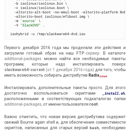
  -b isolinux/isolinux.bin \

  -c isolinux/isolinux.boot \

  -eltorito-alt-boot -no-emul-boot -eltorito-platform 0xEF 
  -eltorito-boot isolinux/efiboot.img \

  -m 
'source'
 \

  -V 
"SlackDVD"
 .

Первого декабря 2016 года мы проделали эти действия и
загрузили готовый образ на наш
FTP
-сервер
. В каталоге
additional-packages
можно найти все необходимые пакеты
программ, которые надо инсталлировать поверх
slackware64-current
(от 1 декабря 2016 года)
для того, чтобы
иметь возможность собирать дистрибутив
Radix
.
.Linux
Инсталлировать дополнительные пакеты просто. Для этого
достаточно воспользоваться скриптами
_install.sh
,
расположенными в соответствующих подкаталогах папки
additional-packages
, от имени пользователя
root
.
Важно отметить, что новая версия дистрибутива содержит
свежий
Bourne again shell
и, для обеспечения совместимости
скриптов, написанных для старых версий
bash
, необходимо