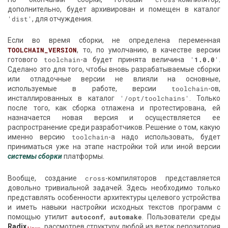
дополнительно, будет архивирован и помещен в каталог
'dist'
, для отчуждения.
Если во время сборки, не определена переменная
TOOLCHAIN_VERSION
, то, по умолчанию, в качестве версии
готового
toolchain
-а будет принята величина
'
1.0.0
'
.
Сделано это для того, чтобы вновь разрабатываемые сборки
или отладочные версии не влияли на основные,
используемые в работе, версии
toolchain
-ов,
инсталлированных в каталог
'/opt/toolchains'
. Только
после того, как сборка отлажена и протестирована, ей
назначается новая версия и осуществляется ее
распространение среди разработчиков. Решение о том, какую
именно версию
toolchain
-а надо использовать, будет
приниматься уже на этапе настройки той или иной версии
системы сборки
платформы.
Вообще, создание
cross
-компиляторов представляется
довольно тривиальной задачей. Здесь необходимо только
представлять особенности архитектуры целевого устройства
и иметь навыки настройки исходных текстов программ с
помощью утилит
autoconf
,
automake
. Пользователи среды
Radix
, рассмотрев структуру любой из веток репозитория