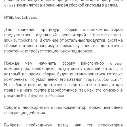
cross
-компилятора и заканчивая сборкой системы в целом.
Итак,
toolchains
.
Для хранения процедур сборки
cross
-компиляторов
предусмотрен отдельный репозиторий
https://csvn.radix-
linux.su/toolchains
. В отличие от остальных продуктов, система
сборки встроена напрямую, поскольку является достаточно
простой и не требует специальной поддержки.
Прежде чем начинать сборку какого-либо
cross
-
компилятора, необходимо подготовить целевой каталог, в
который во время сборки будут инсталлироваться готовые
компоненты. По умолчанию, это каталог
'/opt/toolchains'
.
И, в общем случае, достаточно создать этот каталог, отдав
права на него группе разработчиков, так как это описано в
разделе
Build System in Practice
.
Собрать необходимый
cross
-компилятор можно выполнив
следующие действия.
Выбрать необходимую ветку или тег репозитория