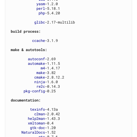
yasm
-1.2.0

perl
-5.18.1

php
-5.4.20

glibc
-2.17-multilib

build process:
ccache
-3.1.9

make & autotools:
autoconf
-2.69

automake
-1.11.5

m4
-1.4.17

make
-3.82

cmake
-2.8.12.2

ninja
-1.6.0

re2c
-0.14.3

pkg-config
-0.25

documentation:
texinfo
-4.13a

c2man
-2.0.42

help2man
-1.43.3

xmltoman
-0.4

gtk-doc
-1.20

NaturalDocs
-1.52

gts
-0.7.6
