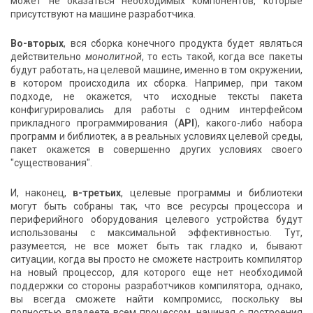
может не оказаться необходимых компонентов, которые
присутствуют на машине разработчика.
Во-вторых
, вся сборка конечного продукта будет являться
действительно
монолитной
, то есть такой, когда все пакеты
будут работать, на целевой машине, именно в том окружении,
в котором происходила их сборка. Например, при таком
подходе, не окажется, что исходные тексты пакета
конфигурировались для работы с одним интерфейсом
прикладного программирования (
API
), какого-либо набора
программ и библиотек, а в реальных условиях целевой среды,
пакет окажется в совершенно других условиях своего
"существования".
И, наконец,
в-третьих
, целевые программы и библиотеки
могут быть собраны так, что все ресурсы процессора и
периферийного оборудования целевого устройства будут
использованы с максимальной эффективностью. Тут,
разумеется, не все может быть так гладко и, бывают
ситуации, когда вы просто не сможете настроить компилятор
на новый процессор, для которого еще нет необходимой
поддержки со стороны разработчиков компилятора, однако,
вы всегда сможете найти компромисс, поскольку вы
полностью владеете всем процессом, начиная с построения