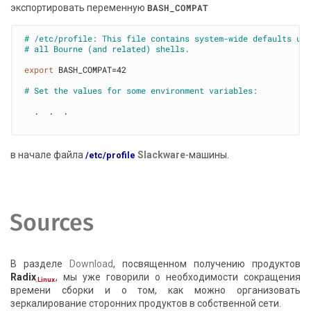
экспортировать переменную
BASH_COMPAT
# /etc/profile: This file contains system-wide defaults us
# all Bourne (and related) shells.
export
 BASH_COMPAT=42

# Set the values for some environment variables:
  .  .  .

в начале файла
Slackware
-машины.
/etc/profile
Sources
В разделе
Download
, посвященном получению продуктов
Radix
, мы уже говорили о необходимости сокращения
.Linux
времени сборки и о том, как можно организовать
зеркалирование сторонних продуктов в собственной сети.