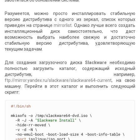
заботиться об обновлении системы.
Разумеется, можно просто инсталлировать стабильную
версию дистрибутива с одного из зеркал, список которых
приведен на странице
mirrorlist
. Однако лучше всего создать
инсталляционный диск самостоятельно, что даст
возможность выбрать наиболее свежую и достаточно
стабильную версию дистрибутива, удовлетворяющую
текущим задачам.
Для создания загрузочного диска
Slackware
необходимо
полностью загрузить каталог, содержащий исходный
дистрибутив, например,
ftp://mirror.yandex.ru/slackware/slackware64-current
, на свою
машину. Перейти в этот каталог и выполнить следующий
скрипт:
#!/bin/sh
mkisofs -o /tmp/slackware64-dvd.iso \

  -R -J -A 
"Slackware Install"
 \

  -hide-rr-moved \

  -v -d -N \

  -no-emul-boot -boot-load-size 4 -boot-info-table \

  -
sort
 isolinux/iso.sort \
