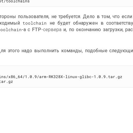
тороны пользователя, не требуется. Дело в том, что есл
обходимый
toolchain
не будет обнаружен в соответст
toolchain
-а с
FTP
-сервера
и, по окончанию загрузки, рас
Для этого надо выполнить команды, подобные следующи
ins/x86_64/1.0.9/arm-RK328X-linux-glibc-1.0.9.tar.gz
