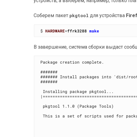
устройств, а выберем, например, только пл
Соберем пакет
pkgtool
для устройства
Fire
$ 
HARDWARE
=
ffrk3288
make
В завершение, система сборки выдаст сообщ
Package creation complete.

#######

####### Install packages into 'dist/root
#######

 Installing package pkgtool... 

|=======================================
 pkgtool 1.1.0 (Package Tools)

 This is a set of scripts used for packa