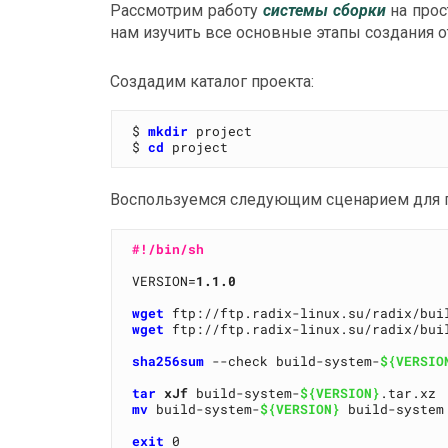
Рассмотрим работу
системы сборки
на прос
нам изучить все основные этапы создания 
Создадим каталог проекта:
$ 
mkdir
 project

$ 
cd
Воспользуемся следующим сценарием для п
#!/bin/sh
VERSION=
1.1.0
wget
 ftp://ftp.radix-linux.su/radix/bui
wget
 ftp://ftp.radix-linux.su/radix/bui
sha256sum
 --check build-system-
${VERSIO
tar
xJf
 build-system-
${VERSION}
mv
 build-system-
${VERSION}
 build-system

exit