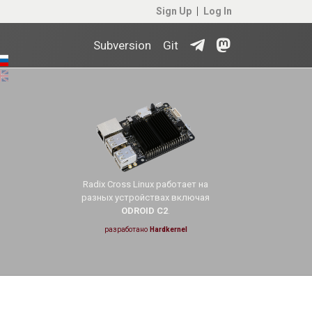
Sign Up
Log In
Subversion
Git
Radix Cross Linux работает на
разных устройствах включая
ODROID C2
.
разработано
Hardkernel