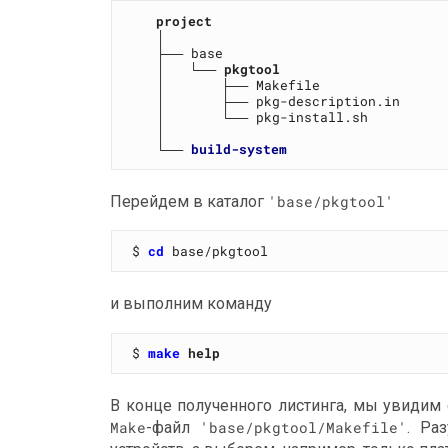
project
   │

   ├── base

   │   └── 
pkgtool
   │       ├── Makefile

   │       ├── pkg-description.in

   │       └── pkg-install.sh

   │

   └── 
build-system
Перейдем в каталог
'base/pkgtool'
$ 
cd
и выполним команду
$ 
make
help
В конце полученного листинга, мы увидим 
Make
-файл
'base/pkgtool/Makefile'
. Ра