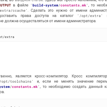
OUTPUT
в файле
'
build-system
/
constants.mk
'
, то необ
extra/ccache'
. Сделать это нужно от имени админист
доставить права доступа на каталог
'/opt/extra'
г
 не должна осуществляться от имени администратора.
венно, является кросс-компилятор. Кросс компилято
/opt/toolchains'
и, если не менять значение пере
ystem
/
constants.mk
'
, то необходимо создать данный ка
ов.