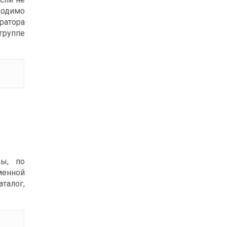
ходимо
ратора
руппе
ры, по
менной
талог,