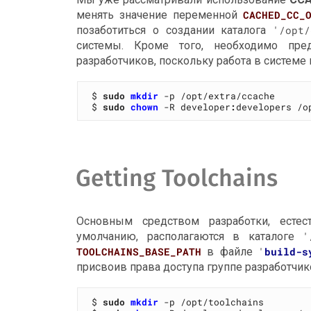
менять значение переменной
CACHED_CC_
позаботиться о создании каталога
'/opt/
системы. Кроме того, необходимо пре
разработчиков, поскольку работа в системе
$ 
sudo
mkdir
 -p /opt/extra/ccache

$ 
sudo
chown
 -R developer
:
Getting Toolchains
Основным средством разработки, естест
умолчанию, располагаются в каталоге
'
TOOLCHAINS_BASE_PATH
в файле
'
build-s
присвоив права доступа группе разработчик
$ 
sudo
mkdir
 -p /opt/toolchains
