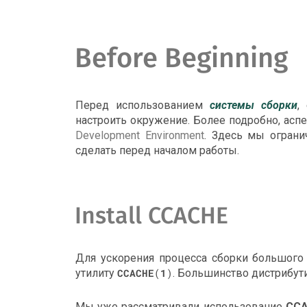
Before Beginning
Перед использованием
системы сборки
,
настроить окружение. Более подробно, асп
Development Environment
. Здесь мы огран
сделать перед началом работы.
Install CCACHE
Для ускорения процесса сборки большого
утилиту
CCACHE
(
1
)
. Большинство дистрибу
Мы уже рассматривали использование
CC