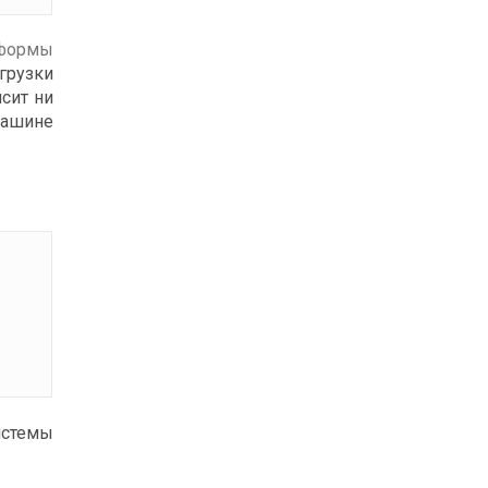
тформы
грузки
сит ни
машине
истемы