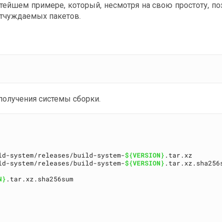
тейшем примере, который, несмотря на свою простоту, по
отчуждаемых пакетов.
олучения системы сборки.
ld-system/releases/build-system-
${VERSION}
ld-system/releases/build-system-
${VERSION}
.tar.xz.sha256s
N}
.tar.xz.sha256sum
