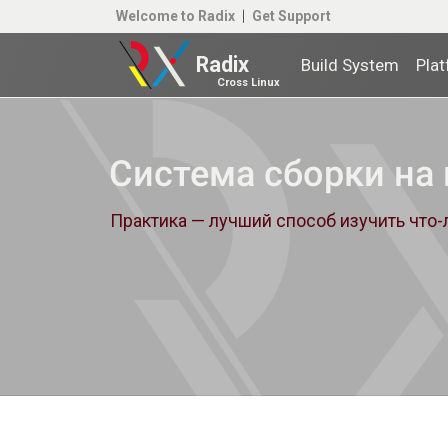
Welcome to Radix
Get Support
Radix
Build System
Pla
Cross Linux
Система сборки на
Практика — лучший способ изучить что-