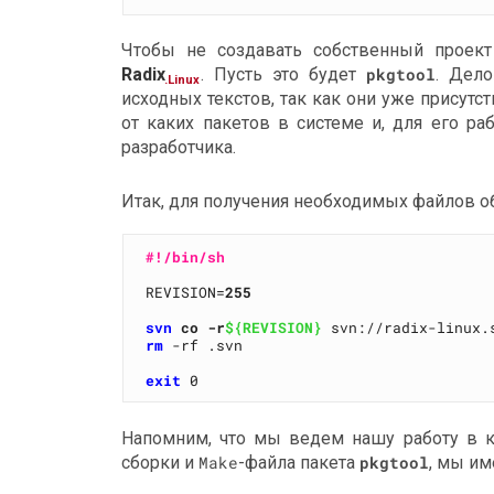
Чтобы не создавать собственный проек
Radix
. Пусть это будет
pkgtool
. Дело
.Linux
исходных текстов, так как они уже присутс
от каких пакетов в системе и, для его ра
разработчика.
Итак, для получения необходимых файлов о
#!/bin/sh
REVISION=
255
svn
co -r
${REVISION}
 svn://radix-linux.
rm
 -rf .svn

exit
Напомним, что мы ведем нашу работу в 
сборки и
Make
-файла пакета
pkgtool
, мы и