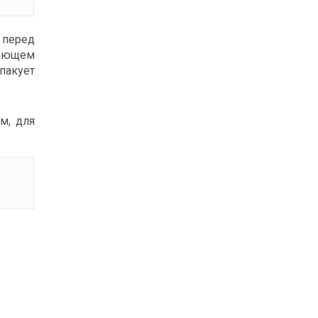
и перед
вующем
пакует
м, для