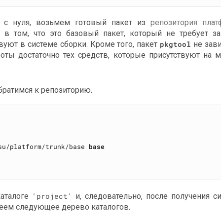
т с нуля, возьмем готовый пакет из
репозитория пла
 в том, что это базовый пакет, который не требует за
твуют в системе сборки. Кроме того, пакет
pkgtool
не зави
боты достаточно тех средств, которые присутствуют на 
братимся к репозиторию.
su/platform/trunk/base 
base
каталоге
'project'
и, следовательно, после получения с
меем следующее дерево каталогов.