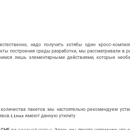
 естественно, надо получить хотябы один кросс-компил
екты построения среды разработки, мы рассматривали в р
ичимся лишь элементарными действиями, которые необ
 количества пакетов мы настоятельно рекомендуем уста
тивов
Linux
имеют данную утилиту.
ACHE
во
вводной статье
. Здесь мы просто напомним, что 