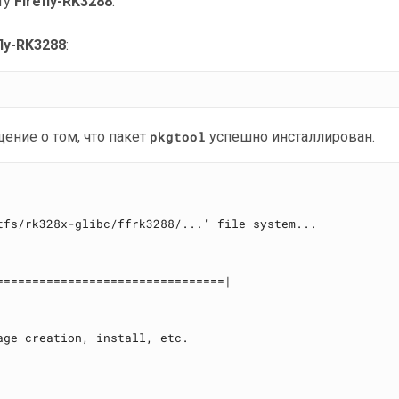
ату
Firefly-RK3288
.
fly-RK3288
:
ение о том, что пакет
pkgtool
успешно инсталлирован.
fs/rk328x-glibc/ffrk3288/...' file system...

===============================|

ge creation, install, etc.
