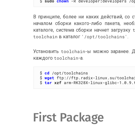
$ 
sudo
chown
 -R developer
:
В принципе, более ни каких действий, со с
началом сборки какого-либо пакета, не
каталоге, система сборки начнет загрузку
toolchain
в каталог
'/opt/toolchains'
.
Установить
toolchain
-ы можно заранее. 
каждого
toolchain
-а.
$ 
cd
 /opt/toolchains

$ 
wget
 ftp://ftp.radix-linux.su/toolcha
$ 
tar
xzf
First Package