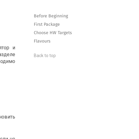
Before Beginning
First Package
Choose HW Targets
Flavours
ятор и
азделе
Back to top
ходимо
новить
если не