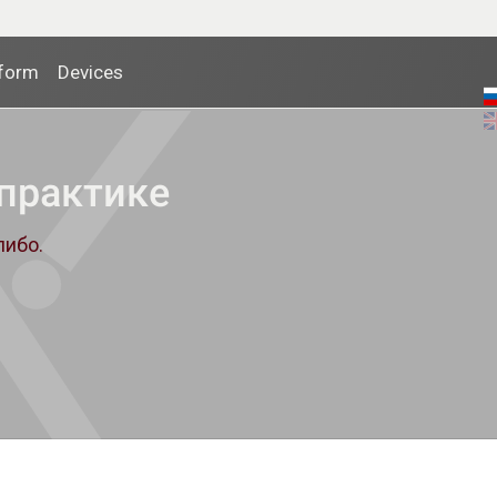
tform
Devices
 практике
либо.