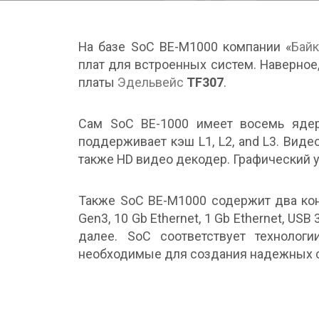
На базе SoC BE-M1000 компании «
Байк
плат для встроенных систем. Наверно
платы
Эдельвейс
TF307
.
Сам SoC BE-1000 имеет восемь ядер
поддерживает кэш L1, L2, and L3. Виде
также HD видео декодер. Графический 
Также SoC BE-M1000 содержит два кон
Gen3, 10 Gb Ethernet, 1 Gb Ethernet, USB 3
далее. SoC соответствует технолог
необходимые для создания надежных 