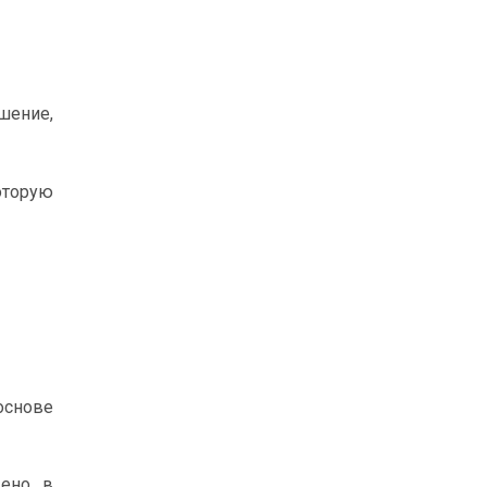
шение,
оторую
 основе
вено, в