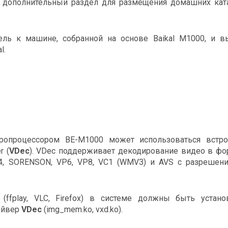
в дополнительный раздел для размещения домашних кат
ель к машине, собранной на основе Baikal M1000, и в
l.
ропроцессором BE-M1000 может использоваться встр
r (
VDec
). VDec поддерживает декодирование видео в фо
G-4, SORENSON, VP6, VP8, VC1 (WMV3) и AVS с разрешен
ffplay, VLC, Firefox) в системе должны быть устано
райвер
VDec
(img_mem.ko, vxd.ko).