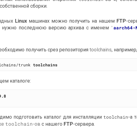
 собственной сборки.
рядных
Linux
машинах можно получить на нашем
FTP
-сер
сь нужно последнюю версию архива с именем
'
aarch64-
необходимо получить срез репозитория
toolchains
, например
lchains/trunk 
toolchains
ем каталоге:
9.8
одимо подготовить каталог для инсталляции
toolchain
-а т
toolchain
ке
-ов
с нашего
FTP
-сервера.