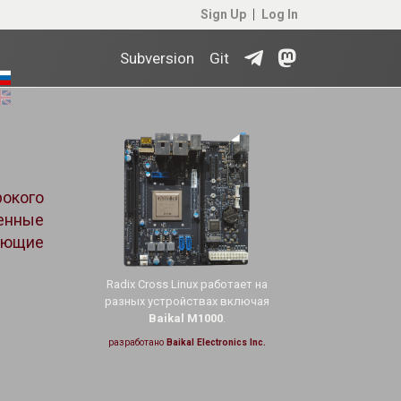
Sign Up
Log In
Subversion
Git
рокого
оенные
еющие
Radix Cross Linux работает на
разных устройствах включая
Baikal M1000
.
разработано
Baikal Electronics Inc.