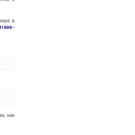
вере в
M1000-
,
ак, как