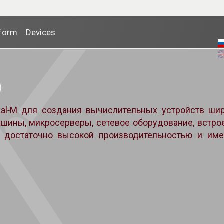
tform
Devices
)
kal‑M для создания вычислительных устройств ши
ашины, микросерверы, сетевое оборудование, встр
 достаточно высокой производительностью и им