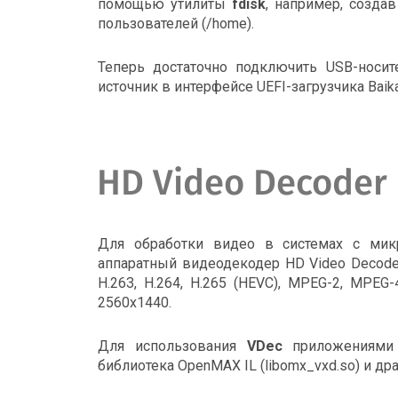
помощью утилиты
fdisk
, например, созда
пользователей (/home).
Теперь достаточно подключить USB-носит
источник в интерфейсе UEFI-загрузчика Baika
HD Video Decoder
Для обработки видео в системах с мик
аппаратный видеодекодер HD Video Decode
H.263, H.264, H.265 (HEVC), MPEG-2, MPE
2560х1440.
Для использования
VDec
приложениями (
библиотека OpenMAX IL (libomx_vxd.so) и д