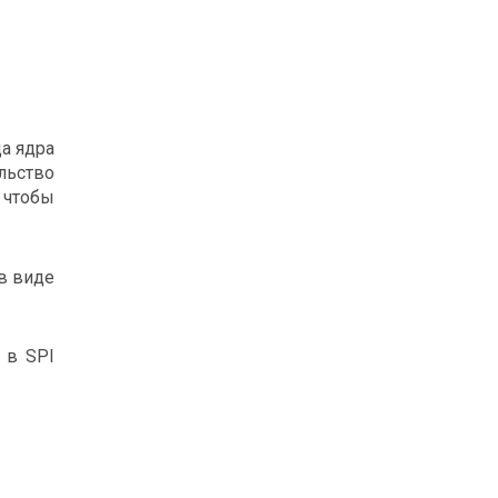
да ядра
льство
 чтобы
в виде
 в SPI