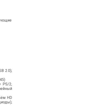
ующие
B 2.0);
45)
× PS/2;
инейный
ъём HD
иоды);