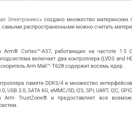
ал Электроникс
» создано множество материнских 
е, самыми распространенными можно считать матер
 Arm® Cortex™-A57, работающих на частоте 1.5 G
оподсистема включает два контроллера (LVDS and HD
ускоритель Arm Mali™-T628 содержит восемь ядер.
троллера памяти DDR3/4 и множество интерфейсов
.0, USB 2.0, SATA 6G, eMMC/SD, I2S, SPI, UART, I2C, GPIO
ии Arm TrustZone® и предоставляет все возможн
систем.