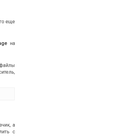
го еще
mage
на
 файлы
итель,
чик, а
лить с