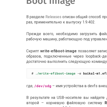
Boot Image
В разделе
Releases
описан общий способ пр
раз, применительно к выпуску 1.9.402.
Прежде всего, необходимо загрузить фа
рабочую машину, работающую под управле
Скрипт
write-efiboot-image
позволяет запис
образов, подключенные через loopback-д
достаточно выполнить следующую команду
# 
./write-efiboot-image
 -e 
baikal-m1.ef
где,
/dev/sdg
– имя устройства в devfs вне
В результате на USB-носителе вы найдете 
второй – корневую файловую систему
R