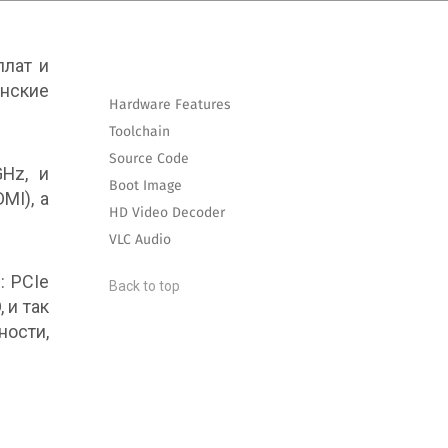
плат и
инские
Hardware Features
Toolchain
Source Code
Hz, и
Boot Image
MI), а
HD Video Decoder
VLC Audio
: PCIe
Back to top
, и так
ости,