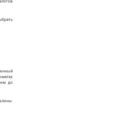
алогов
ыбрать
оенный
рматах
ием до
влены: