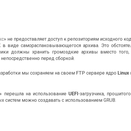
кс
» не предоставляет доступ к репозиториям исходного ко
K
в виде самораспаковывающегося архива. Это обстояте
тчики должны хранить громоздкие архивы вместо того,
 непосредственно перед сборкой.
азработки мы сохраняем на своем
FTP
сервере ядро
Linux
» перешла на использование
UEFI
-загрузчика, прошитого
ых систем можно создавать с использованием GRUB.