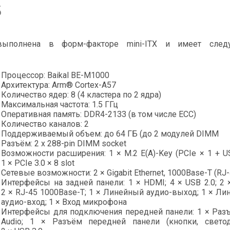
s
полнена в форм-факторе mini-ITX и имеет след
Процессор: Baikal BE-M1000
Архитектура: Arm® Cortex-A57
Количество ядер: 8 (4 кластера по 2 ядра)
Максимальная частота: 1.5 ГГц
Оперативная память: DDR4-2133 (в том числе ЕСС)
Количество каналов: 2
Поддерживаемый объем: до 64 ГБ (до 2 модулей DIMM
Разъём: 2 x 288-pin DIMM socket
Возможности расширения: 1 × M.2 E(A)-Key (PCIe × 1 + US
1 × PCIe 3.0 × 8 slot
Сетевые возможности: 2 × Gigabit Ethernet, 1000Base-T (RJ-
Интерфейсы на задней панели: 1 × HDMI; 4 × USB 2.0; 2 
2 × RJ-45 1000Base-T; 1 × Линейный аудио-выход; 1 × Л
аудио-вход; 1 × Вход микрофона
Интерфейсы для подключения передней панели: 1 × Раз
Audio; 1 × Разъём передней панели (кнопки, светод