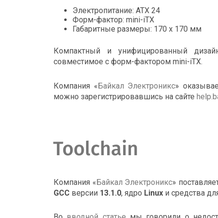
Электропитание: ATX 24
Форм-фактор: mini-iTX
Габаритные размеры: 170 x 170 мм
Компактный и унифицированный дизайн
совместимое с форм-фактором mini-iTX.
Компания «
Байкал Электроникс
» оказыва
можно зарегистрировавшись на сайте
help.b
Toolchain
Компания «
Байкал Электроникс
» поставляе
GCC
версии
13.1.0
, ядро
Linux
и средства дл
Во
вводной статье
мы говорили о недост