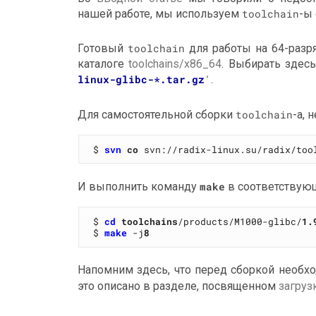
нашей работе, мы используем
toolchain
-ы
Готовый
toolchain
для работы на 64-раз
каталоге
toolchains/x86_64
. Выбирать зде
linux-glibc-*.tar.gz
'
.
Для самостоятельной сборки
toolchain
-а, 
$ 
svn
co
 svn://radix-linux.su/radix/too
И выполнить команду
make
в соответствующ
$ 
cd
toolchains
/products/M1000-glibc/
1.
$ 
make
 -j
8
Напомним здесь, что перед сборкой необх
это описано в разделе, посвященном
загруз