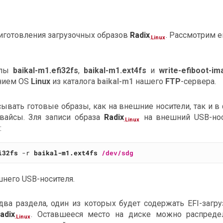
иготовления загрузочных образов
Radix
. Рассмотрим е
.Linux
йлы
baikal-m1.efi32fs
,
baikal-m1.ext4fs
и
write-efiboot-i
нием OS
Linux
из каталога
baikal-m1
нашего
FTP
-сервера.
ывать готовые образы, как на внешние носители, так и в
евайсы. Зля записи образа
Radix
на внешний USB-нос
.Linux
:
i32fs
 -r 
baikal-m1.ext4fs
/dev/sdg
шнего USB-носителя.
два раздела, один из которых будет содержать EFI-загруз
adix
. Оставшееся место на диске можно распреде
.Linux