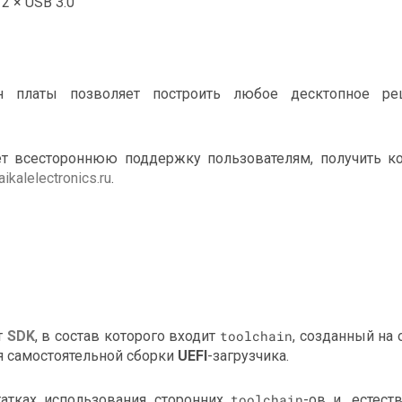
2 × USB 3.0
 платы позволяет построить любое десктопное ре
ет всестороннюю поддержку пользователям, получить к
aikalelectronics.ru
.
т
SDK
, в состав которого входит
toolchain
, созданный на
я самостоятельной сборки
UEFI
-загрузчика.
атках использования сторонних
toolchain
-ов и, естест