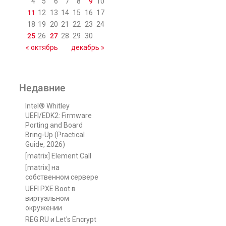
4
5
6
7
8
9
10
11
12
13
14
15
16
17
18
19
20
21
22
23
24
25
26
27
28
29
30
« октябрь
декабрь »
Недавние
Intel® Whitley
UEFI/EDK2: Firmware
Porting and Board
Bring-Up (Practical
Guide, 2026)
[matrix] Element Call
[matrix] на
собственном сервере
UEFI PXE Boot в
виртуальном
окружении
REG.RU и Let's Encrypt