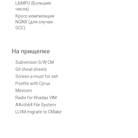
LibMPU (Большие
числа)
Кросс-компиляция
NGINX (для случая
GCC)
На прищепке
Subversion S/W CM
Git cheat sheets
Screen a must for ssh
Postfix with Cyrus
Minicom
Radix for Khadas VIM
AArch64 File System
LLVM migrate to CMake