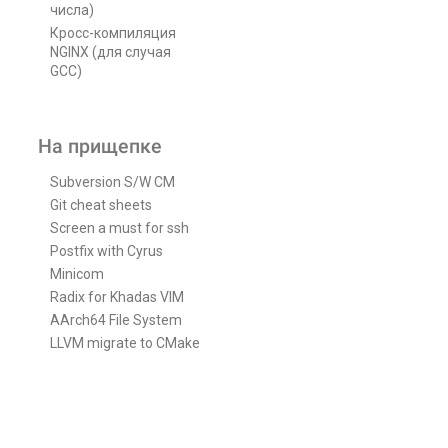
числа)
Кросс-компиляция
NGINX (для случая
GCC)
На прищепке
Subversion S/W CM
Git cheat sheets
Screen a must for ssh
Postfix with Cyrus
Minicom
Radix for Khadas VIM
AArch64 File System
LLVM migrate to CMake