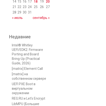
14
15
16
17
18
19
20
21
22
23
24
25
26
27
28
29
30
31
« июль
сентябрь »
Недавние
Intel® Whitley
UEFI/EDK2: Firmware
Porting and Board
Bring-Up (Practical
Guide, 2026)
[matrix] Element Call
[matrix] на
собственном сервере
UEFI PXE Boot в
виртуальном
окружении
REG.RU и Let's Encrypt
LibMPU (Большие