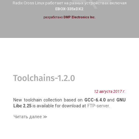
Radix Cross Linux работает на
разных устройствах включая
EBOX-335xDX2
.
разработано
DMP Electronics Inc.
Toolchains-1.2.0
12 августа 2017 г.
New toolchain collection based on
GCC-6.4.0
and
GNU
Libc 2.25
is available for download at
FTP-server
.
Читать далее ≫