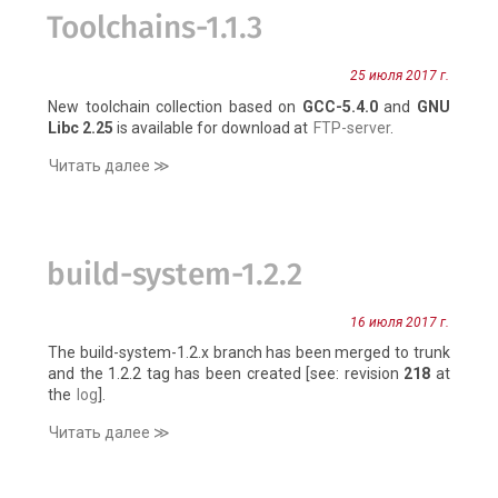
Toolchains-1.1.3
25 июля 2017 г.
New toolchain collection based on
GCC-5.4.0
and
GNU
Libc 2.25
is available for download at
FTP-server
.
Читать далее ≫
build-system-1.2.2
16 июля 2017 г.
The build-system-1.2.x branch has been merged to trunk
and the 1.2.2 tag has been created [see: revision
218
at
the
log
].
Читать далее ≫