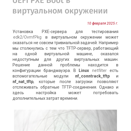
UEFI PXE Boot в
виртуальном окружении
10 февраля 2025 г.
Установка PXE‑сервера для тестирования
edk2/OvmfPkg
в виртуальном окружении может
оказаться не совсем тривиальной задачей. Например
мы столкнулись с тем что TFTP‑сервер, работающий
на одной виртуальной машине, оказался
недоступным для других виртуальных машин.
Решение данной проблемы находится в
конфигурации брандмауэра. В
Linux
netfilter
есть
вспомогательные модули
nf_conntrack_tftp
и
nf_nat_tftp
, которые после загрузки позволяют
отслеживать обратные TFTP‑соединения. Однако и
здесь настройка может потребовать
дополнительных затрат времени.