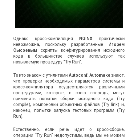
Однако кросс‑компиляция
NGINX
практически
невозможна, поскольку разработанные
Игорем
Сысоевым
скрипты конфигурирования исходного
кода в большинстве случаев используют так
называемую процедуру "Try Run".
Те кто знаком с утилитами
Autoconf
,
Automake
знают,
что проверки необходимых параметров системы и
кросс‑компилятора осуществляются различными
процедурами, которые, в свою очередь, могут
применять попытки сборки исходного кода (Try
compile), компоновки объектных файлов (Try link) и,
наконец, попытки запуска тестовых программ (Try
Run).
Естественно, если речь идет о кросс‑сборке,
операции "Try Run" недопустимы, ведь мы не можем