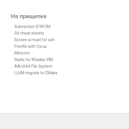
На прищепке
Subversion S/W CM
Git cheat sheets
Screen a must for ssh
Postfix with Cyrus
Minicom
Radix for Khadas VIM
AArch64 File System
LLVM migrate to CMake