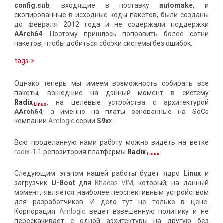
config.sub
, входящие в поставку
automake
, и
скопированные в исходные коды пакетов, были созданы
до февраля 2012 года и не содержали поддержки
AArch64
. Поэтому пришлось поправить более сотни
пакетов, чтобы добиться сборки системы без ошибок.
tags
Однако теперь мы имеем возможность собирать все
пакеты, вошедшие на данный момент в систему
Radix
, на целевые устройства с архитектурой
.Linux
AArch64
, а именно на платы основанные на SoCs
компании
Amlogic
серии
S9xx
.
Всю проделанную нами работу можно видеть на ветке
radix-1.1
репозитория платформы
Radix
.
.Linux
Следующим этапом нашей работы будет ядро
Linux
и
загрузчик
U-Boot
для
Khadas VIM
, который, на данный
момент, является наиболее перспективным устройством
для разработчиков. И дело тут не только в цене.
Корпорация
Amlogic
ведет взвешенную политику и не
перескакивает с одной архитектуры на другую без