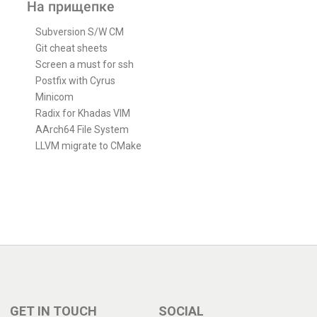
На прищепке
Subversion S/W CM
Git cheat sheets
Screen a must for ssh
Postfix with Cyrus
Minicom
Radix for Khadas VIM
AArch64 File System
LLVM migrate to CMake
GET IN TOUCH
SOCIAL