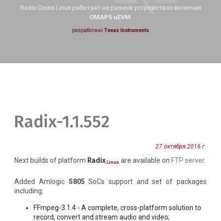
Radix Cross Linux работает на
разных устройствах включая
OMAP5 uEVM
.
разработано
Texas Instruments
Radix-1.1.552
27 октября 2016 г.
Next builds of platform
Radix
are available on
FTP server
.
.Linux
Added Amlogic
S805
SoCs support and set of packages
including:
FFmpeg-3.1.4 - A complete, cross-platform solution to
record, convert and stream audio and video;