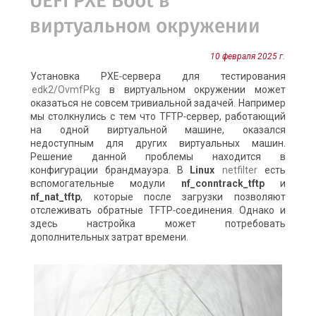
UEFI PXE Boot в
виртуальном окружении
10 февраля 2025 г.
Установка PXE‑сервера для тестирования
edk2/OvmfPkg
в виртуальном окружении может
оказаться не совсем тривиальной задачей. Например
мы столкнулись с тем что TFTP‑сервер, работающий
на одной виртуальной машине, оказался
недоступным для других виртуальных машин.
Решение данной проблемы находится в
конфигурации брандмауэра. В
Linux
netfilter
есть
вспомогательные модули
nf_conntrack_tftp
и
nf_nat_tftp
, которые после загрузки позволяют
отслеживать обратные TFTP‑соединения. Однако и
здесь настройка может потребовать
дополнительных затрат времени.